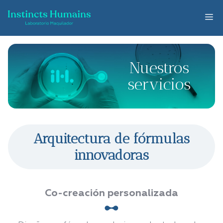
Saltar
al
Me
contenido
Nuestros
servicios
Arquitectura de fórmulas
innovadoras
Co-creación personalizada